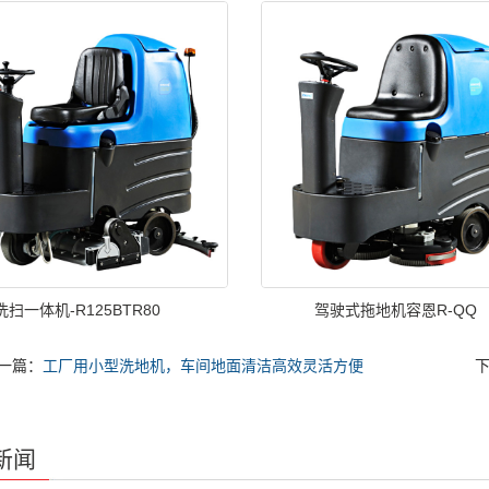
洗扫一体机-R125BTR80
驾驶式拖地机容恩R-QQ
一篇：
工厂用小型洗地机，车间地面清洁高效灵活方便
新闻