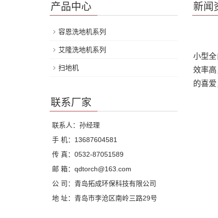
产品中心
新闻
容恩洗地机系列
艾隆洗地机系列
小型全
扫地机
效率高
的喜爱
联系厂家
联系人：孙经理
手 机：13687604581
传 真：0532-87051589
邮 箱：qdtorch@163.com
公 司：青岛拓成环保科技有限公司
地 址：青岛市李沧区南岭三路29号